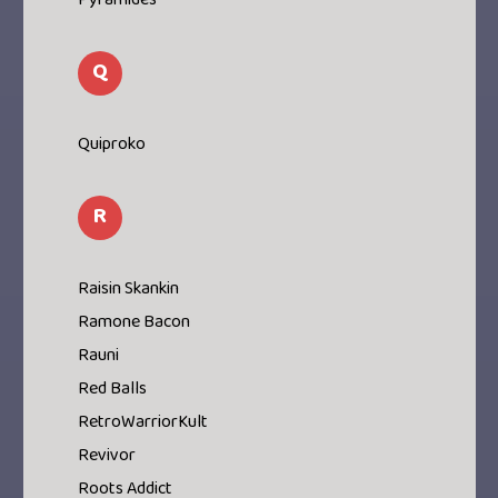
Pyramides
Q
Quiproko
R
Raisin Skankin
Ramone Bacon
Rauni
Red Balls
RetroWarriorKult
Revivor
Roots Addict