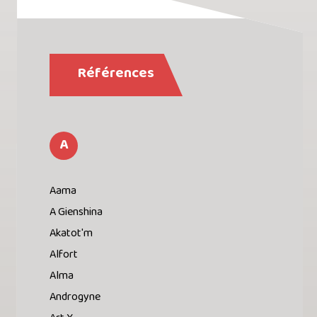
Références
A
Aama
A Gienshina
Akatot'm
Alfort
Alma
Androgyne