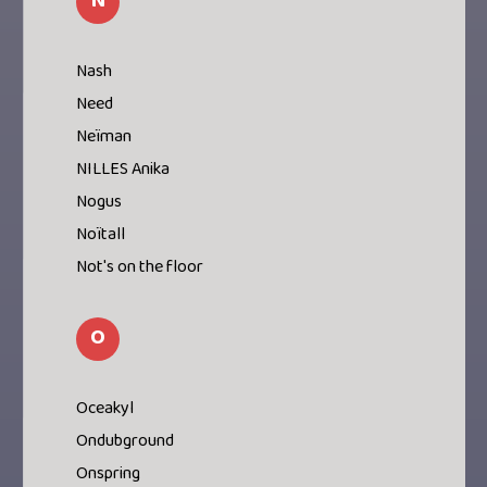
N
Nash
Need
Neïman
NILLES Anika
Nogus
Noïtall
Not's on the floor
O
Oceakyl
Ondubground
Onspring