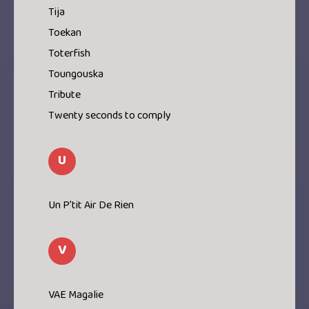
Tija
Toekan
Toterfish
Toungouska
Tribute
Twenty seconds to comply
U
Un P’tit Air De Rien
V
VAE Magalie